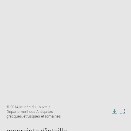
Enlarge
Image
© 2014 Musée du Louvre /
image
caption:
Département des Antiquités
in
Downlo
Enla
grecques, étrusques et romaines
new
image
ima
window
in