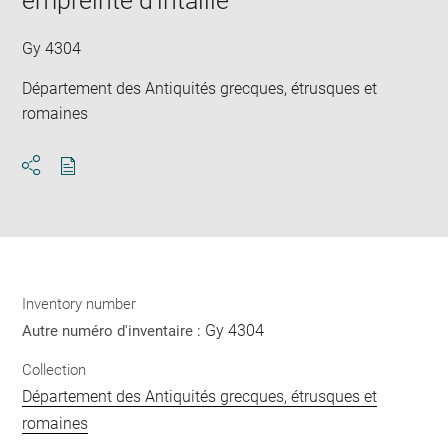
empreinte d'intaille
new
win
Gy 4304
Département des Antiquités grecques, étrusques et
romaines
Download
Share
pdf
Inventory number
Gy 4304
Autre numéro d'inventaire :
Collection
Département des Antiquités grecques, étrusques et
romaines