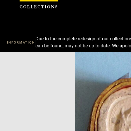
Cookies management panel
Due to the complete redesign of our collectio
INFORMATION
can be found, may not be up to date. We apolo
Download
Next
Previous