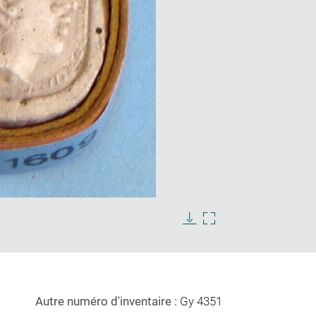
Enlarge
image
in
Download
Enlarge
new
image
image
window
in
new
window
Autre numéro d'inventaire :
Gy 4351