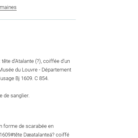
omaines
 tête d’Atalante (?), coiffée d’un
: Musée du Louvre - Département
’usage Bj 1609. C 854.
e de sanglier.
 en forme de scarabée en
° 1609#tête Dæatalanteá? coiffé