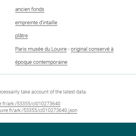
ancien fonds
empreinte d'intaille
plâtre
Paris musée du Louvre
-
original conservé à
époque contemporaine
cessarily take account of the latest data.
vre.fr/ark:/53355/cl010273640
louvre.fr/ark:/53355/cl010273640.json