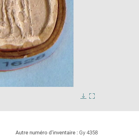
Enlarge
image
in
Download
Enlarge
new
image
image
window
in
new
window
Autre numéro d'inventaire :
Gy 4358