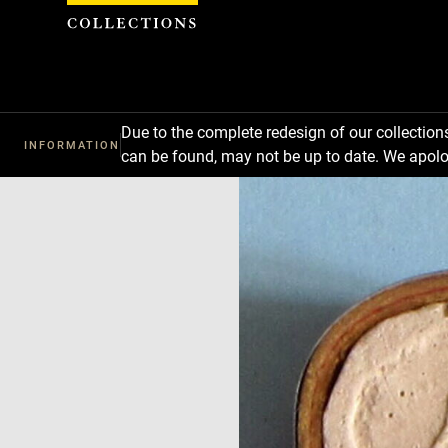
Cookies management panel
Due to the complete redesign of our collectio
INFORMATION
can be found, may not be up to date. We apolo
Download
Next
Previous