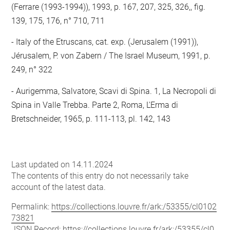
(Ferrare (1993-1994)), 1993, p. 167, 207, 325, 326,, fig.
139, 175, 176, n° 710, 711
- Italy of the Etruscans, cat. exp. (Jerusalem (1991)),
Jérusalem, P. von Zabern / The Israel Museum, 1991, p.
249, n° 322
- Aurigemma, Salvatore, Scavi di Spina. 1, La Necropoli di
Spina in Valle Trebba. Parte 2, Roma, L'Erma di
Bretschneider, 1965, p. 111-113, pl. 142, 143
Last updated on 14.11.2024
The contents of this entry do not necessarily take
account of the latest data.
Permalink:
https://collections.louvre.fr/ark:/53355/cl0102
73821
JSON Record:
https://collections.louvre.fr/ark:/53355/cl0