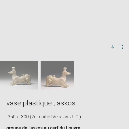
Enlarge
image
in
Image
Downlo
Enla
new
caption:
image
ima
window
SKIP IMAGE CAROUSEL
in
new
win
vase plastique ; askos
-350 / -300 (2e moitié IVe s. av. J.-C.)
groupe de l'askos au cerf du Louvre