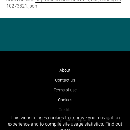
10273821.json
About
Contact Us
Terms of use
Cookies
Credits
This website uses cookies to improve your navigation
Accessibility : non compliant
experience and to compile site usage statistics.
Find out