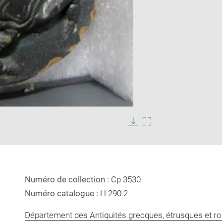
Enlarge
image
in
Download
Enlarge
new
image
image
window
in
new
window
Numéro de collection :
Cp 3530
Numéro catalogue :
H 290.2
Département des Antiquités grecques, étrusques et r