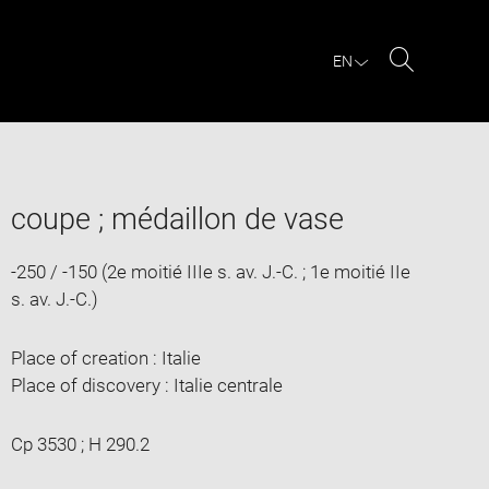
EN
Search
coupe ; médaillon de vase
-250 / -150 (2e moitié IIIe s. av. J.-C. ; 1e moitié IIe
s. av. J.-C.)
Place of creation : Italie
Place of discovery : Italie centrale
Cp 3530 ; H 290.2