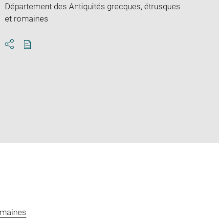
Département des Antiquités grecques, étrusques
et romaines
Download
Share
pdf
omaines