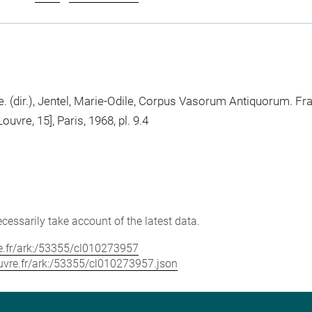
. (dir.), Jentel, Marie-Odile, Corpus Vasorum Antiquorum. Fr
uvre, 15], Paris, 1968, pl. 9.4
cessarily take account of the latest data.
vre.fr/ark:/53355/cl010273957
louvre.fr/ark:/53355/cl010273957.json