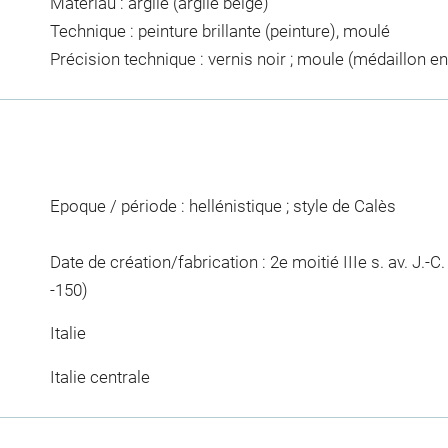
Matériau : argile (argile beige)
Technique : peinture brillante (peinture), moulé
Précision technique : vernis noir ; moule (médaillon e
Epoque / période : hellénistique ; style de Calès
Date de création/fabrication : 2e moitié IIIe s. av. J.-C. ;
-150)
Italie
Italie centrale