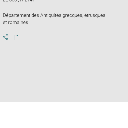
Département des Antiquités grecques, étrusques
et romaines
Download
Share
pdf