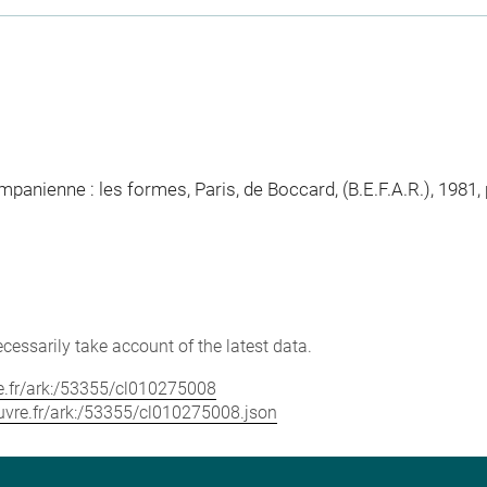
panienne : les formes, Paris, de Boccard, (B.E.F.A.R.), 1981, 
cessarily take account of the latest data.
vre.fr/ark:/53355/cl010275008
louvre.fr/ark:/53355/cl010275008.json