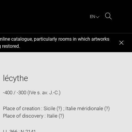
EN
Search
nline catalogue, particularly rooms in which artworks
 restored.
lécythe
-400 / -300 (IVe s. av. J.-C.)
Place of creation : Sicile (?) ; Italie méridionale (?)
Place of discovery : Italie (?)
LL 366 ; N 2141