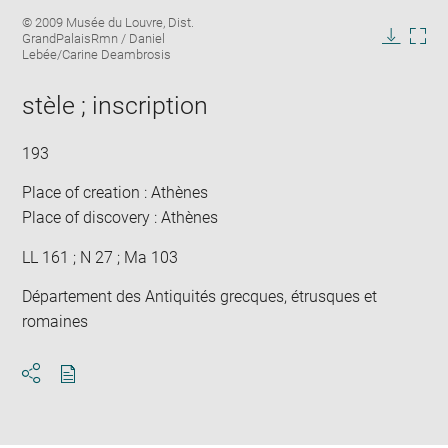
Enlarge
Image
© 2009 Musée du Louvre, Dist.
image
caption:
GrandPalaisRmn / Daniel
in
Downlo
Enla
Lebée/Carine Deambrosis
new
image
ima
window
in
stèle ; inscription
new
win
193
Place of creation : Athènes
Place of discovery : Athènes
LL 161 ; N 27 ; Ma 103
Département des Antiquités grecques, étrusques et
romaines
Download
Share
pdf