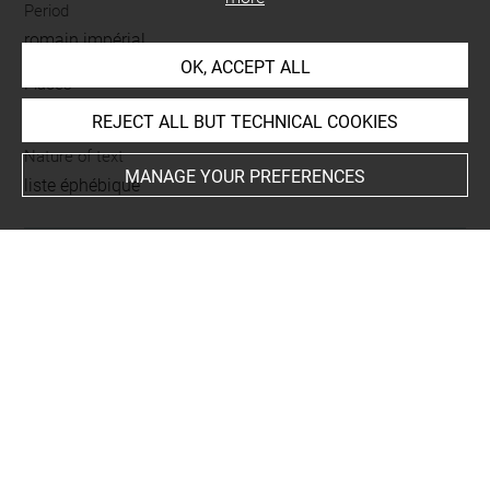
Period
romain impérial
OK, ACCEPT ALL
Places
Athènes
-
Athènes
REJECT ALL BUT TECHNICAL COOKIES
Nature of text
MANAGE YOUR PREFERENCES
liste éphébique
BIBLIOGRAPHY
Fröhner, Wilhelm, Les inscriptions grecques [Musée du
Louvre/Département des antiques et de la sculpture
moderne], Paris, Charles de Mourgues frères, 1865,
Disponible sur :
https://gallica.bnf.fr/ark:/12148/bpt6k6412730m
, p. 243-
245, n° 140