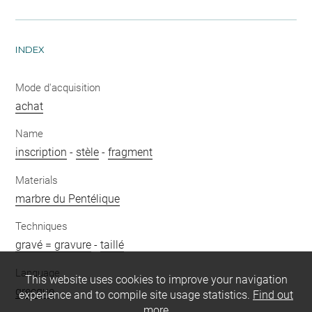
INDEX
Mode d'acquisition
achat
Name
inscription
-
stèle
-
fragment
Materials
marbre du Pentélique
Techniques
gravé = gravure
-
taillé
Language
This website uses cookies to improve your navigation
grecque
experience and to compile site usage statistics.
Find out
more