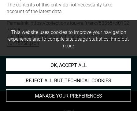
The contents of this entry do not necessarily take
account of the latest data.
Permalink:
https://collections.louvre.fr/ark:/53355/cl0102
75258
This website uses cookies to improve your navigation
JSON Record:
https://collections.louvre.fr/ark:/53355/cl0
experience and to compile site usage statistics.
Find out
10275258.json
more
OK, ACCEPT ALL
REJECT ALL BUT TECHNICAL COOKIES
MANAGE YOUR PREFERENCES
About
Contact Us
Terms of use