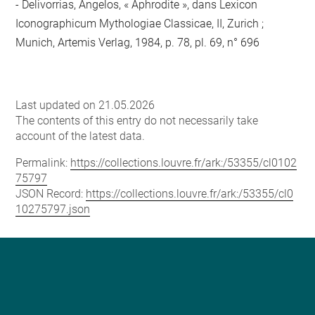
- Delivorrias, Angelos, « Aphrodite », dans Lexicon
Iconographicum Mythologiae Classicae, II, Zurich ;
Munich, Artemis Verlag, 1984, p. 78, pl. 69, n° 696
Last updated on 21.05.2026
The contents of this entry do not necessarily take
account of the latest data.
Permalink:
https://collections.louvre.fr/ark:/53355/cl0102
75797
JSON Record:
https://collections.louvre.fr/ark:/53355/cl0
10275797.json