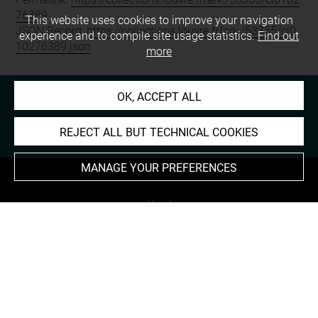
76389
This website uses cookies to improve your navigation
JSON Record:
https://collections.louvre.fr/ark:/53355/cl0
experience and to compile site usage statistics.
Find out
10276389.json
more
OK, ACCEPT ALL
REJECT ALL BUT TECHNICAL COOKIES
MANAGE YOUR PREFERENCES
About
Contact Us
Terms of use
Cookies
Credits