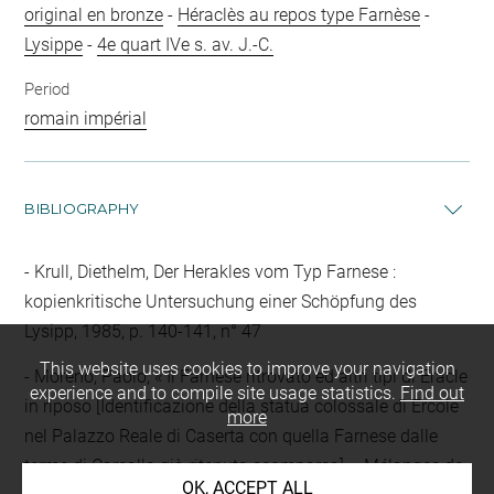
original en bronze
-
Héraclès au repos type Farnèse
-
Lysippe
-
4e quart IVe s. av. J.-C.
Period
romain impérial
BIBLIOGRAPHY
Krull, Diethelm, Der Herakles vom Typ Farnese :
kopienkritische Untersuchung einer Schöpfung des
Lysipp, 1985, p. 140-141, n° 47
This website uses cookies to improve your navigation
Moreno, Paolo, « Il Farnese ritrovato ed altri tipi di Eracle
experience and to compile site usage statistics.
Find out
in riposo [Identificazione della statua colossale di Ercole
more
nel Palazzo Reale di Caserta con quella Farnese dalle
terme di Carcalla già ritenuta scomparsa] », Mélanges de
OK, ACCEPT ALL