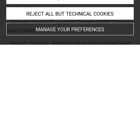
l'Ecole française de Rome. Antiquité, 1, 94, 1982, p. 504,
fig. 70, n° B.3.10
REJECT ALL BUT TECHNICAL COOKIES
Johnson, Franklin P., Lysippos, Durham (North Carolina),
MANAGE YOUR PREFERENCES
Duke University Press, 1927, p. 198, n. 19
Reinach, Salomon, Répertoire de la statuaire grecque et
romaine, II. 1, Paris, 1897, p. 210, 8
Comparative literature
- Edwards, Charles M., « Damophon », dans Personal
styles in Greek sculpture, Cambridge, Cambridge
University Press, 1996, p. 146-149
EXHIBITION HISTORY
-
Trésors du Louvre : les arts de la Grèce classique,