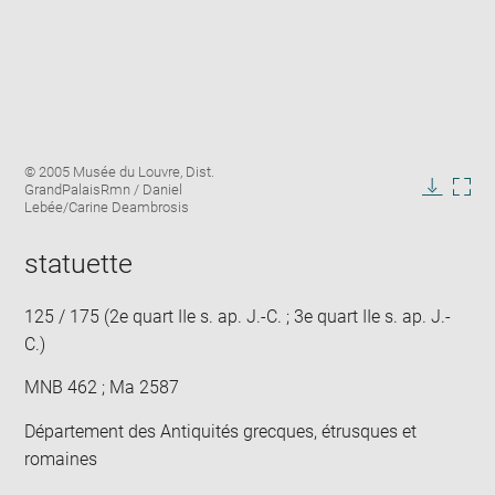
Enlarge
Image
© 2005 Musée du Louvre, Dist.
image
caption:
GrandPalaisRmn / Daniel
in
Downlo
Enla
Lebée/Carine Deambrosis
new
image
ima
window
in
statuette
new
win
125 / 175 (2e quart IIe s. ap. J.-C. ; 3e quart IIe s. ap. J.-
C.)
MNB 462 ; Ma 2587
Département des Antiquités grecques, étrusques et
romaines