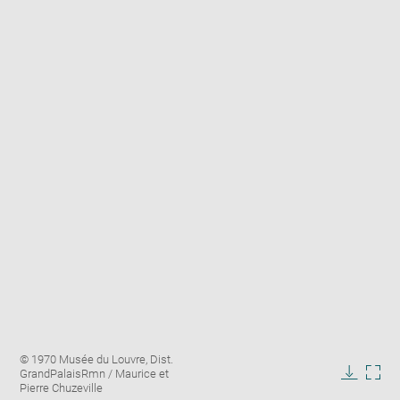
Enlarge
Image
© 1970 Musée du Louvre, Dist.
image
caption:
GrandPalaisRmn / Maurice et
in
Downlo
Enla
Pierre Chuzeville
new