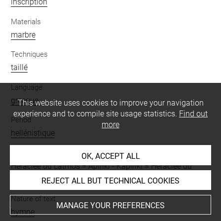
inscription
Materials
marbre
Techniques
taillé
Language
grecque
This website uses cookies to improve your navigation
experience and to compile site usage statistics.
Find out
Period
more
hellénistique
Places
OK, ACCEPT ALL
Héraclée du Latmos = Apiriki
-
Kapiriki = Héraclée du
Latmos
REJECT ALL BUT TECHNICAL COOKIES
Nature of text
MANAGE YOUR PREFERENCES
hymne