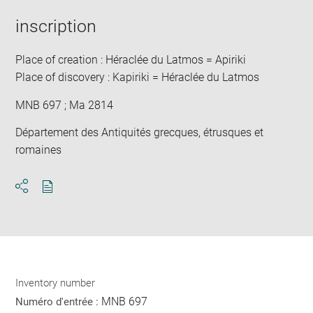
image
ima
window
in
inscription
new
win
Place of creation : Héraclée du Latmos = Apiriki
Place of discovery : Kapiriki = Héraclée du Latmos
MNB 697 ; Ma 2814
Département des Antiquités grecques, étrusques et
romaines
Download
Share
pdf
Inventory number
MNB 697
Numéro d'entrée :