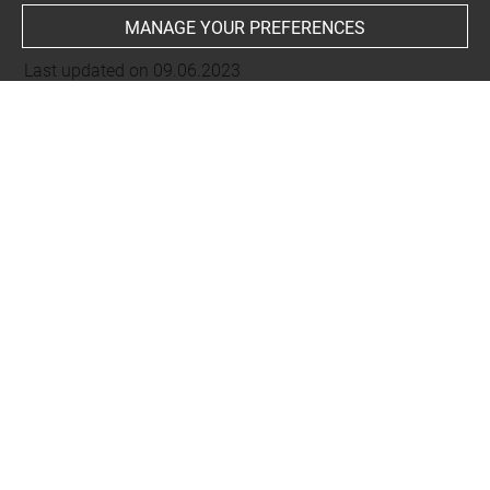
MANAGE YOUR PREFERENCES
Last updated on 09.06.2023
The contents of this entry do not necessarily take
account of the latest data.
Permalink:
https://collections.louvre.fr/ark:/53355/cl0102
76655
JSON Record:
https://collections.louvre.fr/ark:/53355/cl0
10276655.json
About