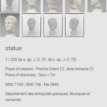
statue
1 / 200 (Ie s. ap. J.-C. [?] ; IIe s. ap. J.-C. [?])
Place of creation : Proche-Orient (?) ; Asie mineure (?)
Place of discovery : Sour = Tyr
MNC 1103 ; SMD 106 ; Ma 2840
Département des Antiquités grecques, étrusques et
romaines