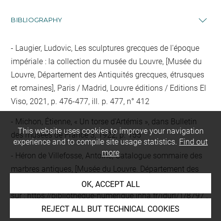
BIBLIOGRAPHY
Laugier, Ludovic, Les sculptures grecques de l'époque
impériale : la collection du musée du Louvre, [Musée du
Louvre, Département des Antiquités grecques, étrusques
et romaines], Paris / Madrid, Louvre éditions / Editions El
Viso, 2021, p. 476-477, ill. p. 477, n° 412
Michon, Étienne, « Un torse d'Artémis », dans Bulletin
This website uses cookies to improve your navigation
des musées de France 3, 1922, p. 155
experience and to compile site usage statistics.
Find out
more
Héron de Villefosse, Antoine, Catalogue sommaire des
marbres antiques, [Musée du Louvre. Département des
antiquités grecques et romaines], Paris, 1896, Disponible
OK, ACCEPT ALL
sur :
https://bibliotheque-numerique.inha.fr/idurl/1/8797
,
p. 165, n° 2840
REJECT ALL BUT TECHNICAL COOKIES