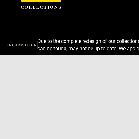
Cookies management panel
Due to the complete redesign of our collectio
INFORMATION
can be found, may not be up to date. We apolo
Download
Next
Previous