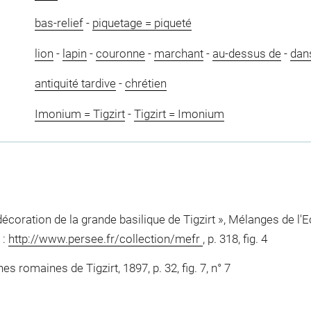
bas-relief
-
piquetage = piqueté
lion
-
lapin
-
couronne
-
marchant
-
au-dessus de
-
dan
antiquité tardive
-
chrétien
Imonium = Tigzirt
-
Tigzirt = Imonium
 décoration de la grande basilique de Tigzirt », Mélanges de l
 :
http://www.persee.fr/collection/mefr
, p. 318, fig. 4
es romaines de Tigzirt, 1897, p. 32, fig. 7, n° 7