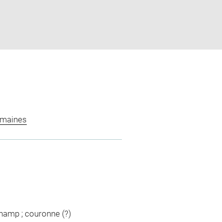
omaines
champ ; couronne (?)