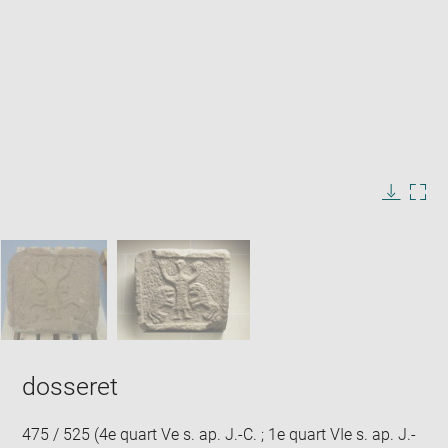
Enlarge
image
in
Image
Downlo
Enla
new
caption:
image
ima
window
SKIP IMAGE CAROUSEL
in
new
win
dosseret
475 / 525 (4e quart Ve s. ap. J.-C. ; 1e quart VIe s. ap. J.-