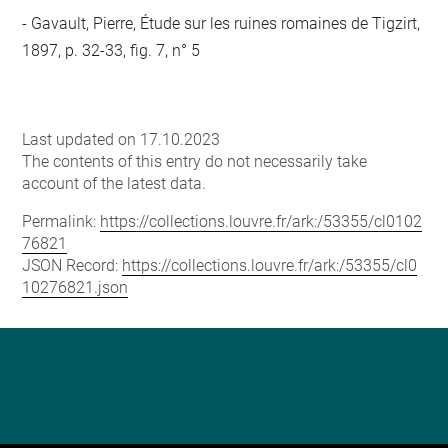
Gavault, Pierre, Étude sur les ruines romaines de Tigzirt,
1897, p. 32-33, fig. 7, n° 5
Last updated on 17.10.2023
The contents of this entry do not necessarily take
account of the latest data.
Permalink:
https://collections.louvre.fr/ark:/53355/cl0102
76821
JSON Record:
https://collections.louvre.fr/ark:/53355/cl0
10276821.json