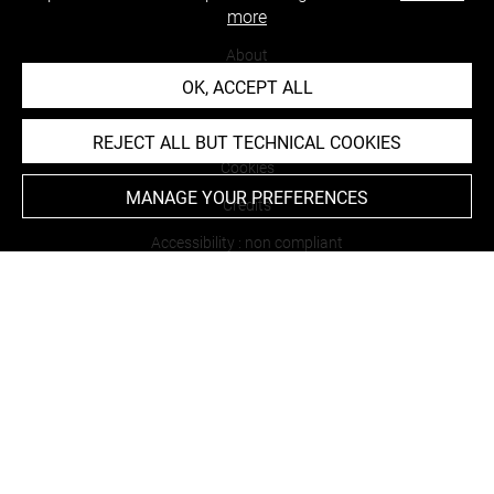
more
About
OK, ACCEPT ALL
Contact Us
Terms of use
REJECT ALL BUT TECHNICAL COOKIES
Cookies
MANAGE YOUR PREFERENCES
Credits
Accessibility : non compliant