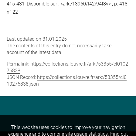
415-431, Disponible sur : <ark:/13960/t42r94f8v> , p. 418,
n° 22
Last updated on 31.01.2025
The contents of this entry do not necessarily take
account of the latest data.
Permalink:
https://collections.louvre.fr/ark:/53355/cl0102
76838
JSON Record:
https://collections.louvre.fr/ark:/53355/cl0
10276838.json
This website uses cookies to improve your navigation
experience and to compile site usage statistics.
Find out