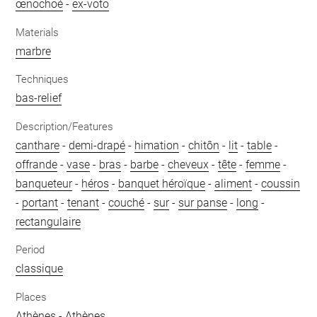
œnochoé
-
ex-voto
Materials
marbre
Techniques
bas-relief
Description/Features
canthare
-
demi-drapé
-
himation
-
chitôn
-
lit
-
table
-
offrande
-
vase
-
bras
-
barbe
-
cheveux
-
tête
-
femme
-
banqueteur
-
héros
-
banquet héroïque
-
aliment
-
coussin
-
portant
-
tenant
-
couché
-
sur
-
sur panse
-
long
-
rectangulaire
Period
classique
Places
Athènes
-
Athènes