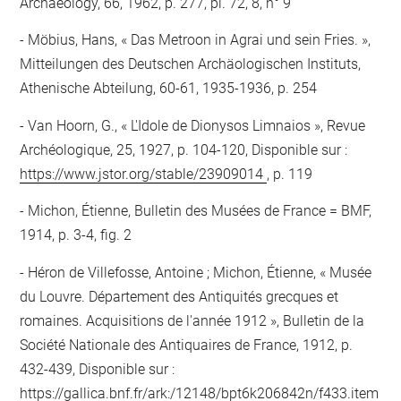
Archaeology, 66, 1962, p. 277, pl. 72, 8, n° 9
Möbius, Hans, « Das Metroon in Agrai und sein Fries. »,
Mitteilungen des Deutschen Archäologischen Instituts,
Athenische Abteilung, 60-61, 1935-1936, p. 254
Van Hoorn, G., « L'Idole de Dionysos Limnaios », Revue
Archéologique, 25, 1927, p. 104-120, Disponible sur :
https://www.jstor.org/stable/23909014
, p. 119
Michon, Étienne, Bulletin des Musées de France = BMF,
1914, p. 3-4, fig. 2
Héron de Villefosse, Antoine ; Michon, Étienne, « Musée
du Louvre. Département des Antiquités grecques et
romaines. Acquisitions de l'année 1912 », Bulletin de la
Société Nationale des Antiquaires de France, 1912, p.
432-439, Disponible sur :
https://gallica.bnf.fr/ark:/12148/bpt6k206842n/f433.item