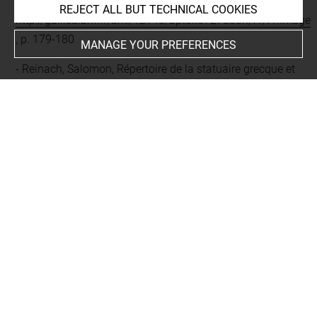
d'histoire, 1, Paris, Le Sycomore, 1930, Disponible sur :
REJECT ALL BUT TECHNICAL COOKIES
http://gallica.bnf.fr/ark:/12148/bpt6k5727888h/f1/f1.image
, p. 179-180
MANAGE YOUR PREFERENCES
Reinach, Salomon, Répertoire de la statuaire grecque et
romaine, II. 1, Paris, 1897, p. 12, n° 5
Héron de Villefosse, Antoine, Catalogue sommaire des
marbres antiques, [Musée du Louvre. Département des
antiquités grecques et romaines], Paris, 1896, Disponible
sur :
https://bibliotheque-numerique.inha.fr/idurl/1/8797
,
p. 2, n° 33
Furtwängler, Adolf, Masterpieces of Greek sculpture a
series of essays on the history of art, Londres, W.
Heinemann, 1895, p. 188, n. 1
Fröhner, Wilhelm, Notice de la sculpture antique du
musée impérial du Louvre, Paris, Charles de Mourgues