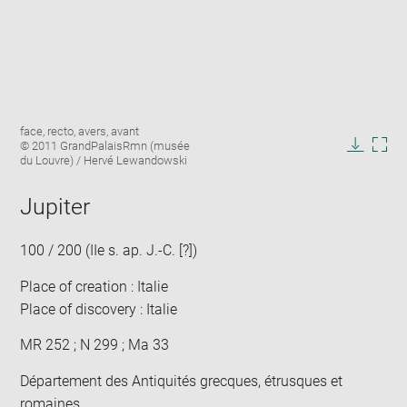
Enlarge
Image
face, recto, avers, avant
image
caption:
© 2011 GrandPalaisRmn (musée
in
Downlo
Enla
du Louvre) / Hervé Lewandowski
new
image
ima
window
in
Jupiter
new
win
100 / 200 (IIe s. ap. J.-C. [?])
Place of creation : Italie
Place of discovery : Italie
MR 252 ; N 299 ; Ma 33
Département des Antiquités grecques, étrusques et
romaines