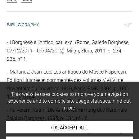
BIBLIOGRAPHY
I Borghese e l’Antico, cat. exp. (Rome, Galerie Borghèse,
07/12/2011 - 09/04/2012), Milan, Skira, 2011, p. 234-
235, n° 1
Martinez, Jean-Luc, Les antiques du Musée Napoléon.
Edition illustrée et commentée des volumes V et VI de
l'inventaire du Louvre en 1810, Paris, RMN, 2004, p. 106-
This website uses cookies to improve your navigation
107, n° 0164
experience and to compile site usage statistics.
Find out
more
Kalveram, Katrin, Die Antikensammlung des Kardinals
Scipion Borghese, 1995, p. 184, n° 46
OK, ACCEPT ALL
Reinach, Salomon, Amalthée, mélanges d'archéologie et