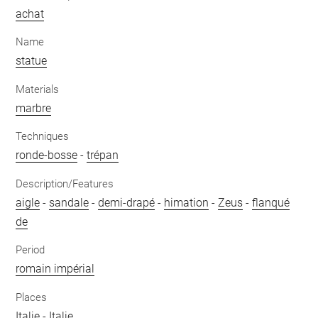
achat
Name
statue
Materials
marbre
Techniques
ronde-bosse
-
trépan
Description/Features
aigle
-
sandale
-
demi-drapé
-
himation
-
Zeus
-
flanqué
de
Period
romain impérial
Places
Italie
-
Italie