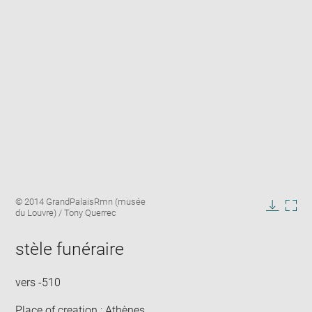
Enlarge
Image
© 2014 GrandPalaisRmn (musée
image
caption:
du Louvre) / Tony Querrec
in
Downlo
Enla
new
image
ima
window
stèle funéraire
in
new
win
vers -510
Place of creation : Athènes