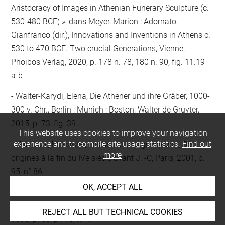
Aristocracy of Images in Athenian Funerary Sculpture (c.
530-480 BCE) », dans Meyer, Marion ; Adornato,
Gianfranco (dir.), Innovations and Inventions in Athens c.
530 to 470 BCE. Two crucial Generations, Vienne,
Phoibos Verlag, 2020, p. 178 n. 78, 180 n. 90, fig. 11.19
a-b
Walter-Karydi, Elena, Die Athener und ihre Gräber, 1000-
300 v. Chr., Berlin ; Munich ; Boston, Walter de Gruyter,
2015, p. 73, fig. 39
This website uses cookies to improve your navigation
experience and to compile site usage statistics.
Find out
Hamiaux, Marianne, Les sculptures grecques, I, Des
more
origines à la fin du IVe siècle avant J. -C, Paris, 2001, p.
95, n° 86
OK, ACCEPT ALL
Tancke, Karin, Mitteilungen des Deutschen
Archäologischen Instituts, Athenische Abteilung, 108,
REJECT ALL BUT TECHNICAL COOKIES
1993, p. 58, pl. 10, n° 4