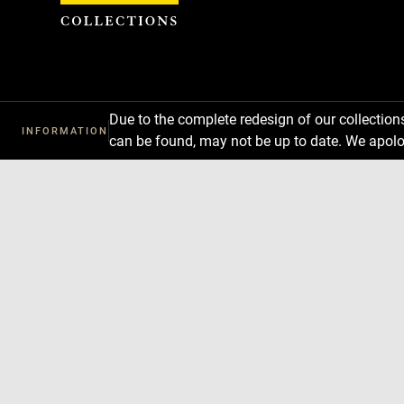
Cookies management panel
Due to the complete redesign of our collectio
INFORMATION
can be found, may not be up to date. We apolo
Download
Next
Previous