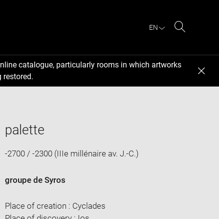
EN
Search
nline catalogue, particularly rooms in which artworks
 restored.
palette
-2700 / -2300 (IIIe millénaire av. J.-C.)
groupe de Syros
Place of creation : Cyclades
Place of discovery : Ios