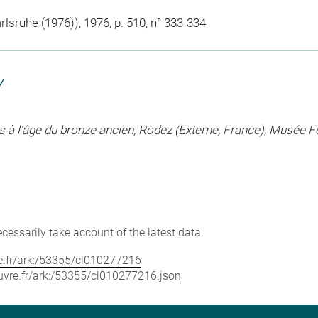
arlsruhe (1976)), 1976, p. 510, n° 333-334
Y
es à l'âge du bronze ancien, Rodez (Externe, France), Musée 
cessarily take account of the latest data.
vre.fr/ark:/53355/cl010277216
louvre.fr/ark:/53355/cl010277216.json