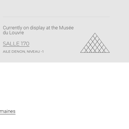
Currently on display at the Musée
du Louvre
SALLE 170
AILE DENON, NIVEAU -1
omaines