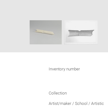
Enlarge
image
Image
in
caption:
new
SKIP IMAGE CAROUSEL
window
Inventory number
Collection
Artist/maker / School / Artistic