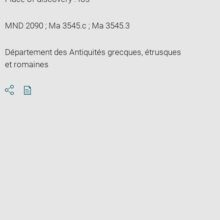
MND 2090 ; Ma 3545.c ; Ma 3545.3
Département des Antiquités grecques, étrusques
et romaines
Download
Share
pdf