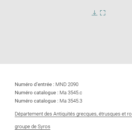
Download
Enlarge
image
image
in
new
window
Numéro d'entrée :
MND 2090
Numéro catalogue :
Ma 3545.c
Numéro catalogue :
Ma 3545.3
Département des Antiquités grecques, étrusques et r
groupe de Syros