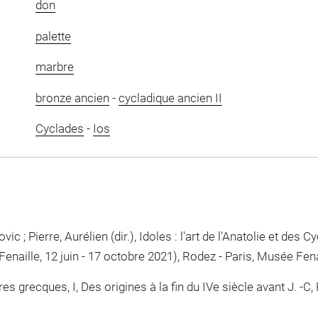
don
palette
marbre
bronze ancien
-
cycladique ancien II
Cyclades
-
Ios
ic ; Pierre, Aurélien (dir.), Idoles : l'art de l'Anatolie et des 
naille, 12 juin - 17 octobre 2021), Rodez - Paris, Musée Fenail
grecques, I, Des origines à la fin du IVe siècle avant J. -C, P