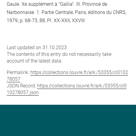
Gaule. Xe supplément à "Gallia". III. Province de
Narbonnaise. 1. Partie Centrale, Paris, éditions du CNRS,
1979, p. 68-73, 88, Pl. XX-XXII, XXVIII
Last updated on 31.10.2023
The contents of this entry do not necessarily take
account of the latest data.
Permalink:
https://collections.louvre.fr/ark:/53355/cl0102
78057
JSON Record:
https://collections.louvre.fr/ark:/53355/cl0
10278057.json