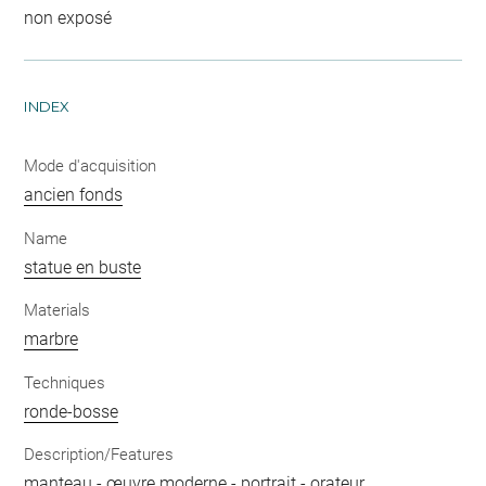
non exposé
INDEX
Mode d'acquisition
ancien fonds
Name
statue en buste
Materials
marbre
Techniques
ronde-bosse
Description/Features
manteau
-
œuvre moderne
-
portrait
-
orateur