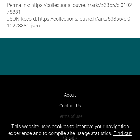
Permalink:
https://collections.louvre.fr/ark:/53355/cl0102
78881
JSON Record:
https://collections.louvre.fr/ark:/53355/cl0
10278881.json
About
Contact Us
Terms of use
This website uses cookies to improve your navigation
Cookies
experience and to compile site usage statistics.
Find out
Credits