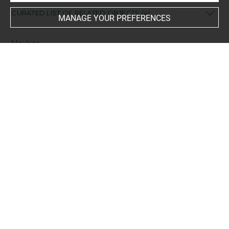
CURATED LIST OF RELATED OBJECTS (4)
MANAGE YOUR PREFERENCES
Moulage
Tirage intégral de la tête
Laborde
Gy 0142
Tirage de la tête Laborde
Gy 2782