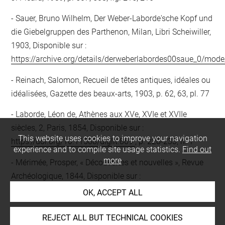
Sauer, Bruno Wilhelm, Der Weber-Laborde'sche Kopf und
die Giebelgruppen des Parthenon, Milan, Libri Scheiwiller,
1903, Disponible sur :
https://archive.org/details/derweberlabordes00saue_0/mod
Reinach, Salomon, Recueil de têtes antiques, idéales ou
idéalisées, Gazette des beaux-arts, 1903, p. 62, 63, pl. 77
Laborde, Léon de, Athènes aux XVe, XVIe et XVIIe
siècles, 2, Paris, 1854, Disponible sur :
This website uses cookies to improve your navigation
https://doi.org/10.11588/diglit.869
, p. 228-233, n. 1
experience and to compile site usage statistics.
Find out
more
Mérimée, Prosper, « Découvertes et nouvelles », Revue
Archéologique, 1844, Disponible sur :
http://www.jstor.org/journal/revuearch
, p. 832-836
OK, ACCEPT ALL
REJECT ALL BUT TECHNICAL COOKIES