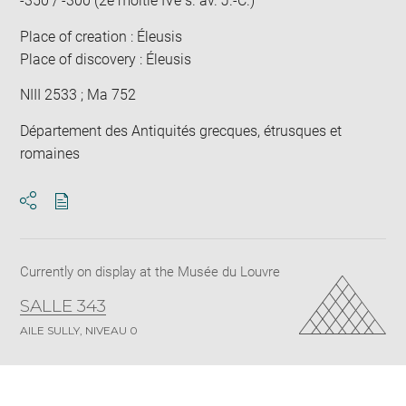
-350 / -300 (2e moitié IVe s. av. J.-C.)
Place of creation : Éleusis
Place of discovery : Éleusis
NIII 2533 ; Ma 752
Département des Antiquités grecques, étrusques et
romaines
Download
Share
pdf
Currently on display at the Musée du Louvre
SALLE 343
AILE SULLY, NIVEAU 0