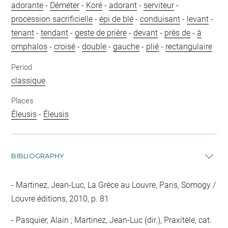
adorante
-
Déméter
-
Koré
-
adorant
-
serviteur
-
procession sacrificielle
-
épi de blé
-
conduisant
-
levant
-
tenant
-
tendant
-
geste de prière
-
devant
-
près de
-
à
omphalos
-
croisé
-
double
-
gauche
-
plié
-
rectangulaire
Period
classique
Places
Éleusis
-
Éleusis
BIBLIOGRAPHY
Martinez, Jean-Luc, La Grèce au Louvre, Paris, Somogy /
Louvre éditions, 2010, p. 81
Pasquier, Alain ; Martinez, Jean-Luc (dir.), Praxitèle, cat.