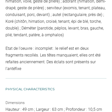
himation, voile, geste de prière) ; adorant (himation, demi-
drapé, geste de prière) ; serviteur (exomis, tenant, plateau,
conduisant, porc, devant) ; autel (rectangulaire, près de) ;
Koré (chitôn, himation, croisé, tenant, épi de blé, torche,
double) ; Déméter (parotide, péplos, levant, bras, gauche,
plié, tendant, patère, à omphalos)
Etat de l'oeuvre : incomplet : le relief est en deux
fragments recollés. Les têtes manquaient, elles ont été
refaites anciennement. Des éclats sont présents sur
l'antéfixe
PHYSICAL CHARACTERISTICS
Dimensions
Hauteur : 49 cm ; Largeur : 63 cm ; Profondeur : 10,5 cm