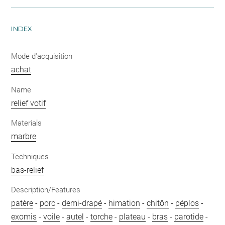
INDEX
Mode d'acquisition
achat
Name
relief votif
Materials
marbre
Techniques
bas-relief
Description/Features
patère
-
porc
-
demi-drapé
-
himation
-
chitôn
-
péplos
-
exomis
-
voile
-
autel
-
torche
-
plateau
-
bras
-
parotide
-