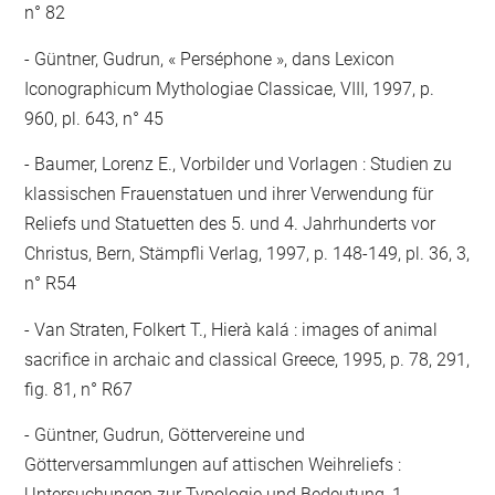
n° 82
Güntner, Gudrun, « Perséphone », dans Lexicon
Iconographicum Mythologiae Classicae, VIII, 1997, p.
960, pl. 643, n° 45
Baumer, Lorenz E., Vorbilder und Vorlagen : Studien zu
klassischen Frauenstatuen und ihrer Verwendung für
Reliefs und Statuetten des 5. und 4. Jahrhunderts vor
Christus, Bern, Stämpfli Verlag, 1997, p. 148-149, pl. 36, 3,
n° R54
Van Straten, Folkert T., Hierà kalá : images of animal
sacrifice in archaic and classical Greece, 1995, p. 78, 291,
fig. 81, n° R67
Güntner, Gudrun, Göttervereine und
Götterversammlungen auf attischen Weihreliefs :
Untersuchungen zur Typologie und Bedeutung, 1,