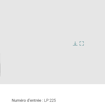
Download
Enlarge
image
image
in
new
window
Numéro d'entrée :
LP 225