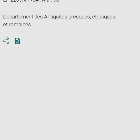
Département des Antiquités grecques, étrusques
et romaines
Download
Share
pdf