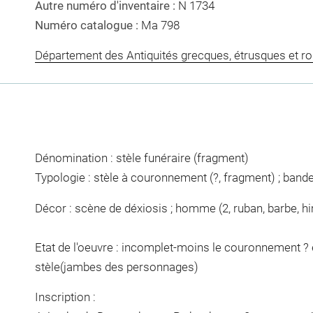
Autre numéro d'inventaire :
N 1734
Numéro catalogue :
Ma 798
Département des Antiquités grecques, étrusques et r
Dénomination : stèle funéraire (fragment)
Typologie : stèle à couronnement (?, fragment) ; band
Décor : scène de déxiosis ; homme (2, ruban, barbe, him
Etat de l'oeuvre : incomplet-moins le couronnement ? et
stèle(jambes des personnages)
Inscription :