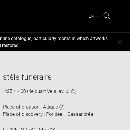
EN
Search
nline catalogue, particularly rooms in which artworks
 restored.
stèle funéraire
-425 / -400 (4e quart Ve s. av. J.-C.)
Place of creation : Attique (?)
Place of discovery : Potidée = Cassandréa
LP 225 ; N 1734 ; Ma 798