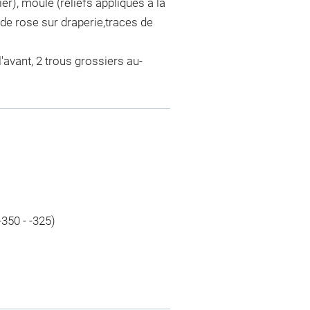
er), moulé (reliefs appliqués à la
 de rose sur draperie,traces de
l'avant, 2 trous grossiers au-
-350 - -325)