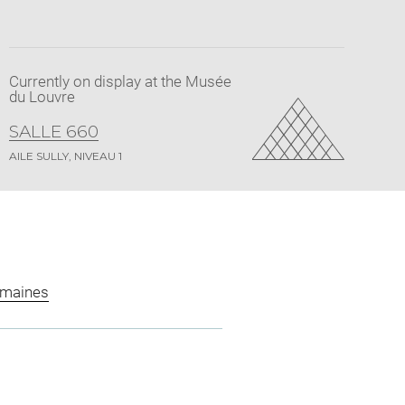
Currently on display at the Musée
du Louvre
SALLE 660
AILE SULLY, NIVEAU 1
omaines