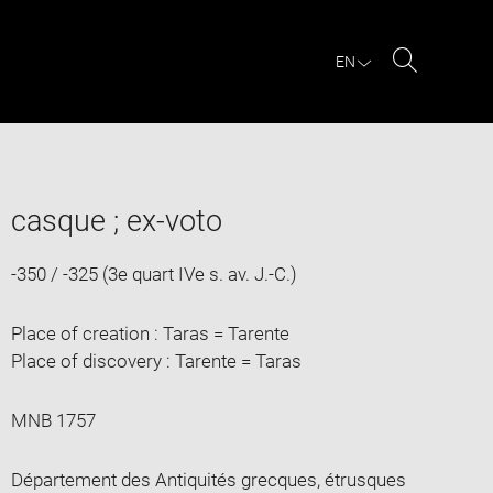
EN
Search
casque ; ex-voto
-350 / -325 (3e quart IVe s. av. J.-C.)
Place of creation : Taras = Tarente
Place of discovery : Tarente = Taras
MNB 1757
Département des Antiquités grecques, étrusques