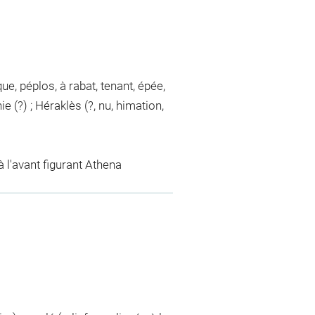
que, péplos, à rabat, tenant, épée,
e (?) ; Héraklès (?, nu, himation,
à l'avant figurant Athena