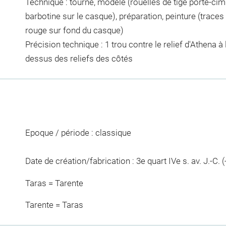
Technique : tourné, modelé (rouelles de tige porte-cimi
barbotine sur le casque), préparation, peinture (traces
rouge sur fond du casque)
Précision technique : 1 trou contre le relief d'Athena à 
dessus des reliefs des côtés
Epoque / période : classique
Date de création/fabrication : 3e quart IVe s. av. J.-C. (
Taras = Tarente
Tarente = Taras