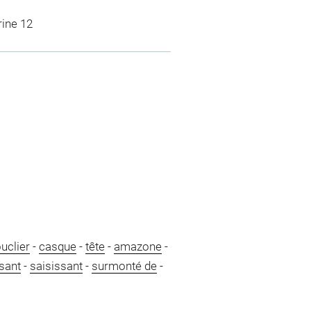
rine 12
uclier
-
casque
-
tête
-
amazone
-
ssant
-
saisissant
-
surmonté de
-