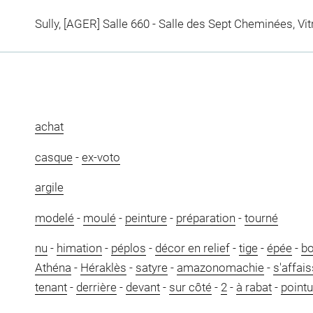
Sully, [AGER] Salle 660 - Salle des Sept Cheminées, Vit
achat
casque
-
ex-voto
argile
modelé
-
moulé
-
peinture
-
préparation
-
tourné
nu
-
himation
-
péplos
-
décor en relief
-
tige
-
épée
-
bo
Athéna
-
Héraklès
-
satyre
-
amazonomachie
-
s'affai
tenant
-
derrière
-
devant
-
sur côté
-
2
-
à rabat
-
pointu