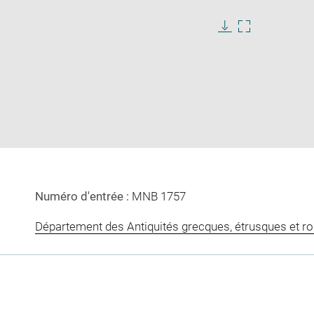
Download
Enlarge
image
image
in
new
window
Numéro d'entrée :
MNB 1757
Département des Antiquités grecques, étrusques et r