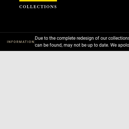
Cookies management panel
Due to the complete redesign of our collectio
INFORMATION
can be found, may not be up to date. We apolo
Download
Next
Previous