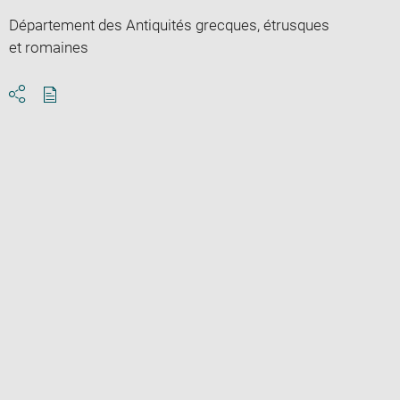
Département des Antiquités grecques, étrusques
et romaines
Download
Share
pdf