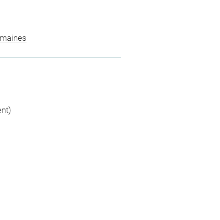
omaines
nt)