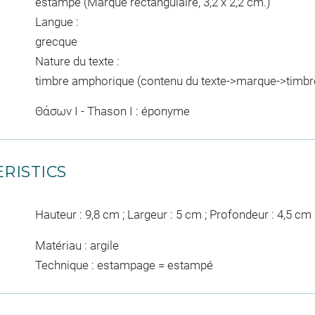
estampé (Marque rectangulaire, 3,2 x 2,2 cm.)
Langue :
grecque
Nature du texte :
timbre amphorique (contenu du texte->marque->timbr
Θάσων Ι - Thason I : éponyme
RISTICS
Hauteur : 9,8 cm ; Largeur : 5 cm ; Profondeur : 4,5 cm
Matériau : argile
Technique : estampage = estampé