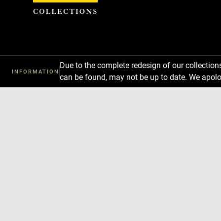
Cookies management panel
Due to the complete redesign of our collectio
INFORMATION
can be found, may not be up to date. We apolo
Download
Next
Previous