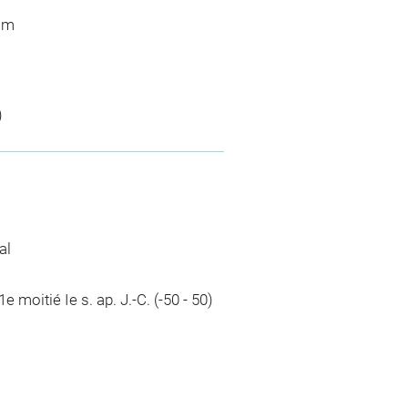
 cm
)
al
1e moitié Ie s. ap. J.-C. (-50 - 50)