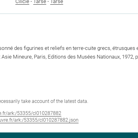
Cilicie
-
Tarse
-
Tarse
nné des figurines et reliefs en terre-cuite grecs, étrusques 
t Asie Mineure, Paris, Editions des Musées Nationaux, 1972, p
cessarily take account of the latest data.
vre.fr/ark:/53355/cl010287882
louvre.fr/ark:/53355/cl010287882.json