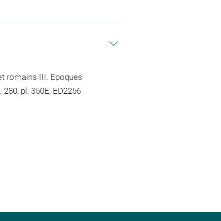
et romains III. Epoques
. 280, pl. 350E, ED2256