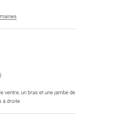
omaines
)
 le ventre, un bras et une jambe de
s à droite