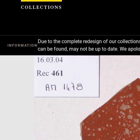
Cookies management panel
Due to the complete redesign of our collectio
INFORMATION
can be found, may not be up to date. We apolo
Download
Next
Previous