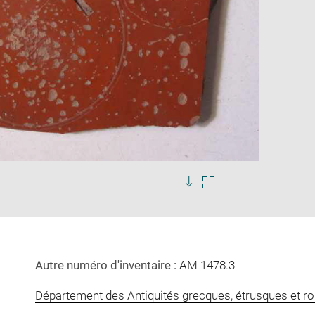
Enlarge
image
in
Download
Enlarge
new
image
image
window
in
new
window
Autre numéro d'inventaire :
AM 1478.3
Département des Antiquités grecques, étrusques et r