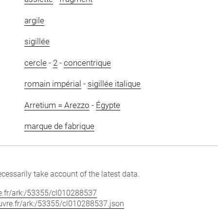
argile
sigillée
cercle
-
2
-
concentrique
romain impérial
-
sigillée italique
Arretium = Arezzo
-
Égypte
marque de fabrique
cessarily take account of the latest data.
vre.fr/ark:/53355/cl010288537
louvre.fr/ark:/53355/cl010288537.json