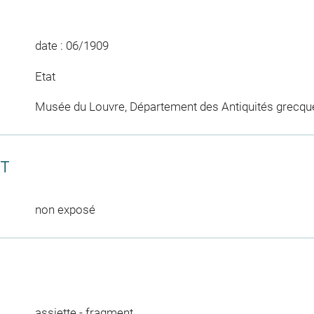
date : 06/1909
Etat
Musée du Louvre, Département des Antiquités grecqu
CT
non exposé
assiette
-
fragment