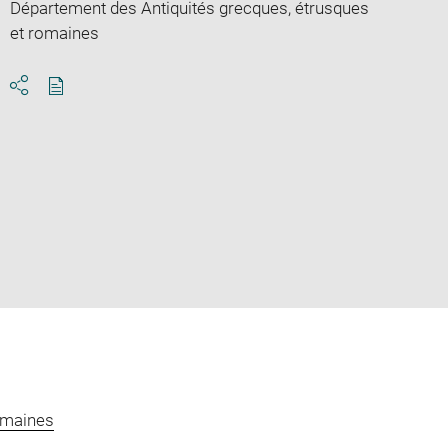
Département des Antiquités grecques, étrusques
et romaines
Download
Share
pdf
omaines