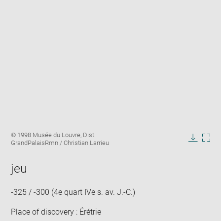
Enlarge
Image
© 1998 Musée du Louvre, Dist.
image
caption:
GrandPalaisRmn / Christian Larrieu
in
Downlo
Enla
new
image
ima
window
jeu
in
new
win
-325 / -300 (4e quart IVe s. av. J.-C.)
Place of discovery : Érétrie