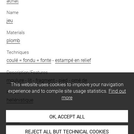
achat
Name
jeu
Materials
plomb
Techniques
coulé = fondu = fonte
-
estampé en relief
Description/Features
moulure
-
lit
-
fragment
-
pied
-
orné de
This website uses cookies to improve your navigation
experience and to compile site usage statistics.
Find out
Period
more
hellénistique
Places
OK, ACCEPT ALL
Érétrie
REJECT ALL BUT TECHNICAL COOKIES