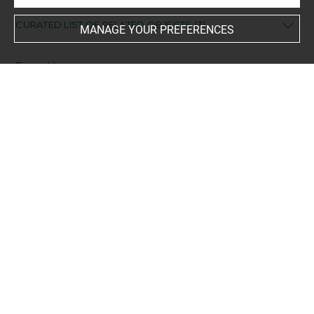
CURATED LIST OF RELATED OBJECTS (3)
MANAGE YOUR PREFERENCES
Ensemble
jeu
Br 5567.1
CA 506
jeu
Br 5567.3
CA 506