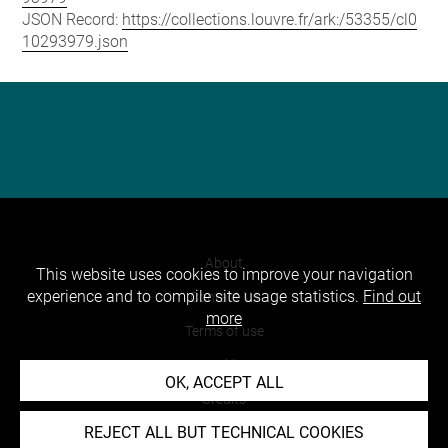
JSON Record:
https://collections.louvre.fr/ark:/53355/cl0
10293979.json
About
This website uses cookies to improve your navigation
experience and to compile site usage statistics.
Find out
Contact Us
more
Terms of use
Cookies
OK, ACCEPT ALL
Credits
REJECT ALL BUT TECHNICAL COOKIES
Accessibility : non compliant