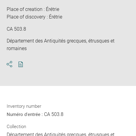
win
Place of creation : Érétrie
Place of discovery : Érétrie
CA 503.8
Département des Antiquités grecques, étrusques et
romaines
Download
Share
pdf
Inventory number
CA 503.8
Numéro d'entrée :
Collection
Département des Antiquités grecques, étrusques et