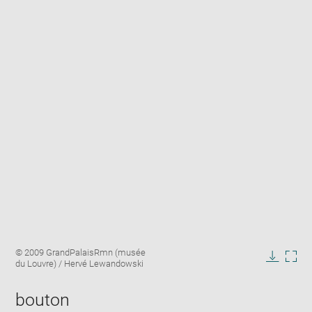
Enlarge
Image
© 2009 GrandPalaisRmn (musée
image
caption:
du Louvre) / Hervé Lewandowski
in
Downlo
Enla
new
image
ima
window
bouton
in
new