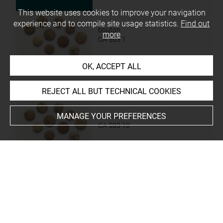
This website uses cookies to improve your navigation
experience and to compile site usage statistics.
Find out
bouton
more
CA 503.1
OK, ACCEPT ALL
REJECT ALL BUT TECHNICAL COOKIES
MANAGE YOUR PREFERENCES
bouton
CA 503.10
bouton
CA 503.11