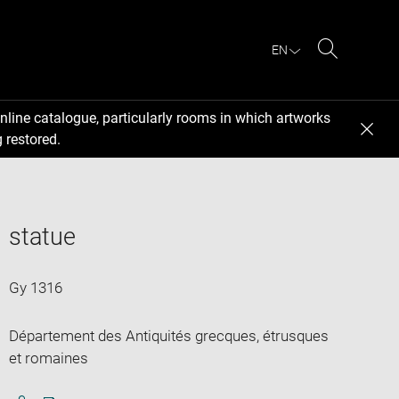
EN
Search
nline catalogue, particularly rooms in which artworks
 restored.
statue
Gy 1316
Département des Antiquités grecques, étrusques
et romaines