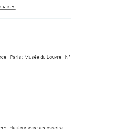
omaines
nce - Paris : Musée du Louvre - N°
5 cm ; Hauteur avec accessoire :