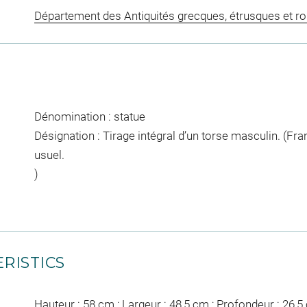
Département des Antiquités grecques, étrusques et r
Dénomination : statue
Désignation : Tirage intégral d’un torse masculin. (Fra
usuel.
)
RISTICS
Hauteur : 58 cm ; Largeur : 48,5 cm ; Profondeur : 26,