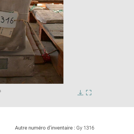
Enlarge
s
image
in
Download
Enlarge
new
image
image
window
in
new
window
Autre numéro d'inventaire :
Gy 1316