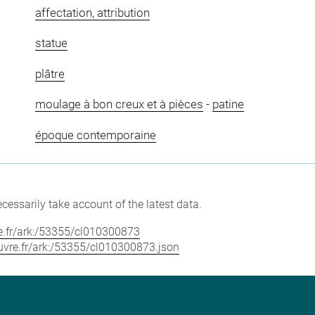
affectation, attribution
statue
plâtre
moulage à bon creux et à pièces
-
patine
époque contemporaine
cessarily take account of the latest data.
vre.fr/ark:/53355/cl010300873
louvre.fr/ark:/53355/cl010300873.json