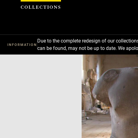
Cookies management panel
Due to the complete redesign of our collectio
INFORMATION
can be found, may not be up to date. We apolo
Download
Next
Previous