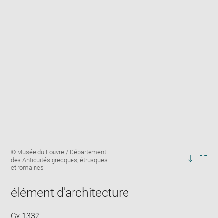
Enlarge
Image
© Musée du Louvre / Département
image
caption:
des Antiquités grecques, étrusques
in
Downlo
Enla
et romaines
new
image
ima
window
in
élément d'architecture
new
win
Gy 1332