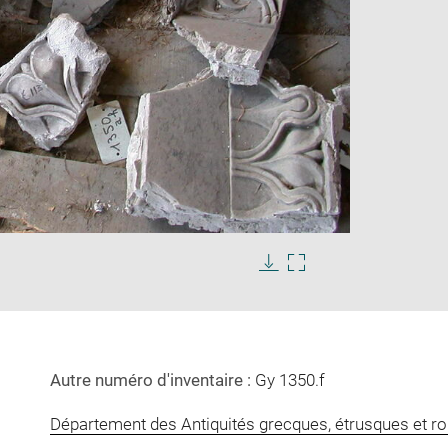
Enlarge
image
in
Download
Enlarge
new
image
image
window
in
new
window
Autre numéro d'inventaire :
Gy 1350.f
Département des Antiquités grecques, étrusques et r