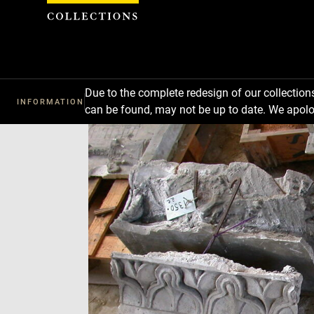
Cookies management panel
Due to the complete redesign of our collectio
INFORMATION
can be found, may not be up to date. We apolo
Download
Next
Previous