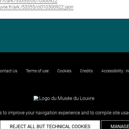
vre.fr/ark:/53355/cl010300922
louvre.fr/ark:/53355/cl010300922.json
ontact Us
Terms of use
Cookies
Credits
Accessibility : 
 to improve your navigation experience and to compile site usag
REJECT ALL BUT TECHNICAL COOKIES
MANAGE