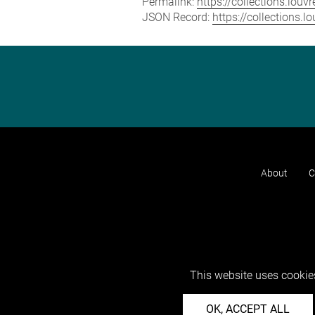
Permalink:
https://collections.lou
JSON Record:
https://collections.
About
C
This website uses cookies
OK, ACCEPT ALL