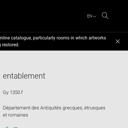
EN
Search
nline catalogue, particularly rooms in which artworks
 restored.
entablement
Gy 1350.f
Département des Antiquités grecques, étrusques
et romaines