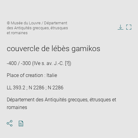
Enlarge
Image
© Musée du Louvre / Département
image
caption:
des Antiquités grecques, étrusques
in
Downlo
Enla
et romaines
new
image
ima
window
in
couvercle de lébès gamikos
new
win
-400 / -300 (IVe s. av. J.-C. [?])
Place of creation : Italie
LL 393.2 ; N 2286 ; N 2286
Département des Antiquités grecques, étrusques et
romaines
Download
Share
pdf