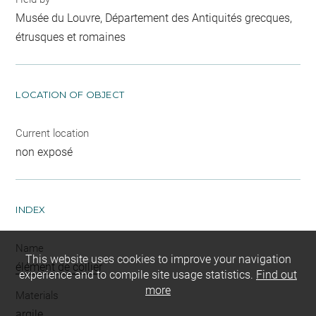
Musée du Louvre, Département des Antiquités grecques,
étrusques et romaines
LOCATION OF OBJECT
Current location
non exposé
INDEX
Name
This website uses cookies to improve your navigation
élément de collier
experience and to compile site usage statistics.
Find out
more
Materials
argile