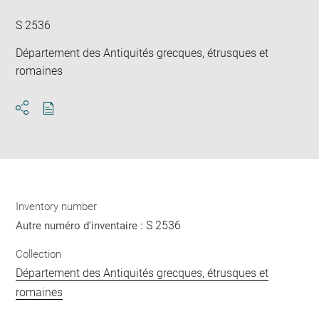
win
S 2536
Département des Antiquités grecques, étrusques et
romaines
Download
Share
pdf
Inventory number
S 2536
Autre numéro d'inventaire :
Collection
Département des Antiquités grecques, étrusques et
romaines