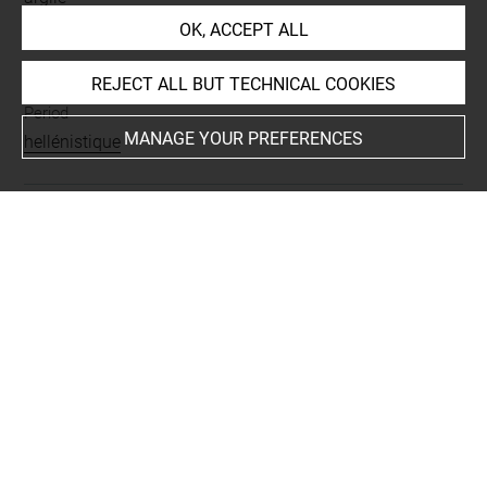
OK, ACCEPT ALL
Description/Features
pendentif
-
dieu
-
assis
-
de profil
REJECT ALL BUT TECHNICAL COOKIES
Period
MANAGE YOUR PREFERENCES
hellénistique
Last updated on 28.06.2022
The contents of this entry do not necessarily take
account of the latest data.
Permalink:
https://collections.louvre.fr/ark:/53355/cl0103
07068
JSON Record:
https://collections.louvre.fr/ark:/53355/cl0
10307068.json