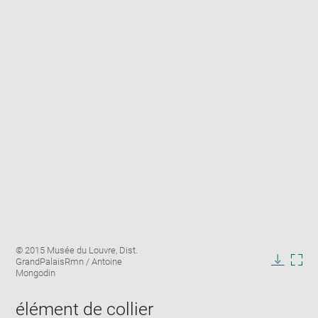
Enlarge
Image
© 2015 Musée du Louvre, Dist.
image
caption:
GrandPalaisRmn / Antoine
in
Downlo
Enla
Mongodin
new
image
ima
window
in
élément de collier
new