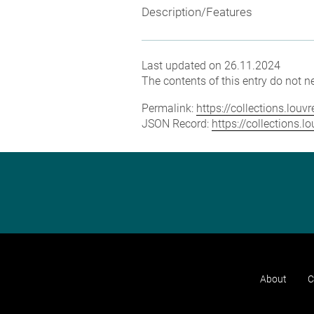
Description/Features
Last updated on 26.11.2024
The contents of this entry do not ne
Permalink:
https://collections.lou
JSON Record:
https://collections.
About
C