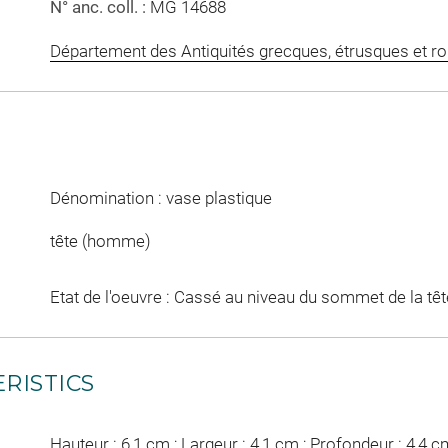
N° anc. coll. :
MG 14688
Département des Antiquités grecques, étrusques et r
Dénomination : vase plastique
tête (homme)
Etat de l'oeuvre : Cassé au niveau du sommet de la têt
RISTICS
Hauteur : 6,1 cm ; Largeur : 4,1 cm ; Profondeur : 4,4 c