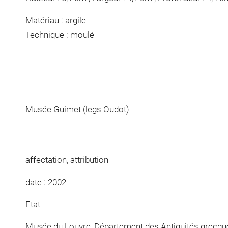
Matériau : argile
Technique : moulé
Musée Guimet
(legs Oudot)
affectation, attribution
date : 2002
Etat
Musée du Louvre, Département des Antiquités grecqu