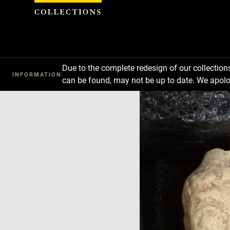
Cookies management panel
Due to the complete redesign of our collectio
INFORMATION
can be found, may not be up to date. We apolo
Download
Next
Previous