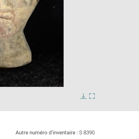
Enlarge
image
in
Download
Enlarge
new
image
image
window
in
new
window
Autre numéro d'inventaire :
S 8390