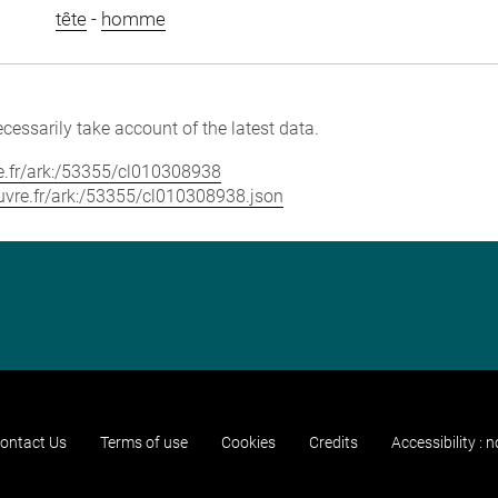
tête
-
homme
cessarily take account of the latest data.
vre.fr/ark:/53355/cl010308938
louvre.fr/ark:/53355/cl010308938.json
ontact Us
Terms of use
Cookies
Credits
Accessibility : 