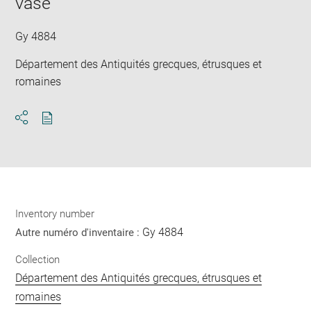
vase
new
win
Gy 4884
Département des Antiquités grecques, étrusques et
romaines
Download
Share
pdf
Inventory number
Gy 4884
Autre numéro d'inventaire :
Collection
Département des Antiquités grecques, étrusques et
romaines