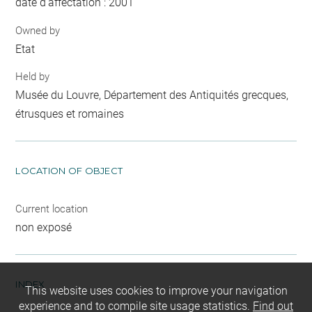
date d'affectation : 2001
Owned by
Etat
Held by
Musée du Louvre, Département des Antiquités grecques,
étrusques et romaines
LOCATION OF OBJECT
Current location
non exposé
INDEX
This website uses cookies to improve your navigation
experience and to compile site usage statistics.
Find out