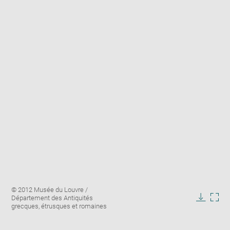
Enlarge
Image
© 2012 Musée du Louvre /
image
caption:
Département des Antiquités
in
Downlo
Enla
grecques, étrusques et romaines
new
image
ima
window
in