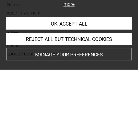
more
Name
vase
-
fragment
OK, ACCEPT ALL
Materials
plâtre
REJECT ALL BUT TECHNICAL COOKIES
Period
époque contemporaine
MANAGE YOUR PREFERENCES
Last updated on 02.12.2025
The contents of this entry do not necessarily take
account of the latest data.
Permalink:
https://collections.louvre.fr/ark:/53355/cl0103
12557
JSON Record:
https://collections.louvre.fr/ark:/53355/cl0
10312557.json