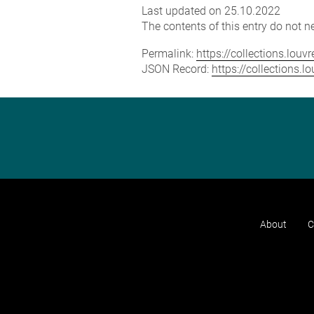
Last updated on 25.10.2022
The contents of this entry do not ne
Permalink:
https://collections.lou
JSON Record:
https://collections.
About
C