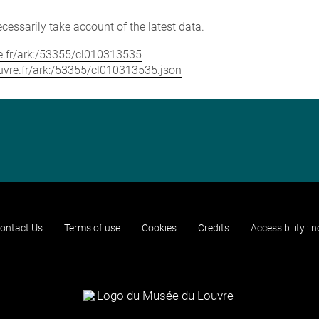
cessarily take account of the latest data.
vre.fr/ark:/53355/cl010313535
louvre.fr/ark:/53355/cl010313535.json
ontact Us
Terms of use
Cookies
Credits
Accessibility : 