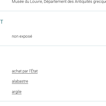
Musée du Louvre, Département des Antiquités grecqu
CT
non exposé
achat par l'État
alabastre
argile