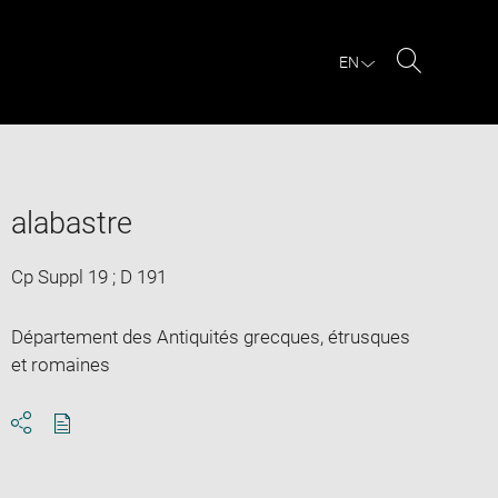
EN
Search
alabastre
Cp Suppl 19 ; D 191
Département des Antiquités grecques, étrusques
et romaines
Download
Share
pdf