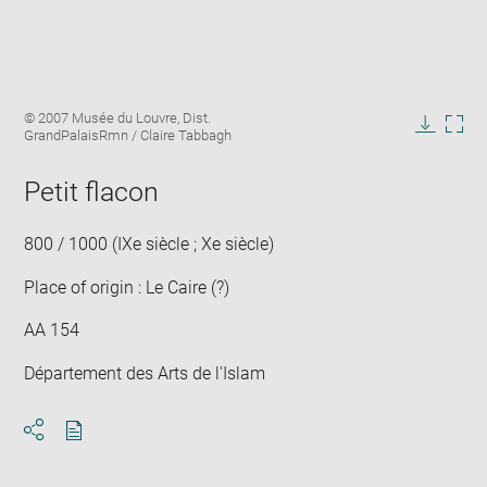
Enlarge
Image
© 2007 Musée du Louvre, Dist.
image
caption:
GrandPalaisRmn / Claire Tabbagh
in
Downlo
Enla
new
image
ima
window
Petit flacon
in
new
win
800 / 1000 (IXe siècle ; Xe siècle)
Place of origin : Le Caire (?)
AA 154
Département des Arts de l'Islam
Download
Share
pdf