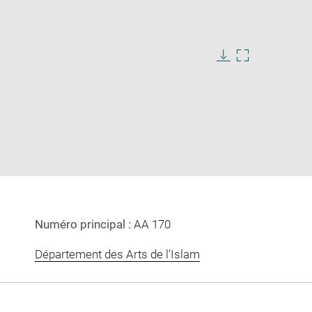
Download
Enlarge
image
image
in
new
window
Numéro principal :
AA 170
Département des Arts de l'Islam