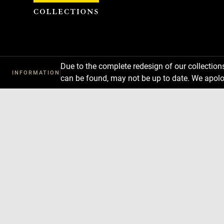
Cookies management panel
Due to the complete redesign of our collectio
INFORMATION
can be found, may not be up to date. We apolo
Download
Next
Previous