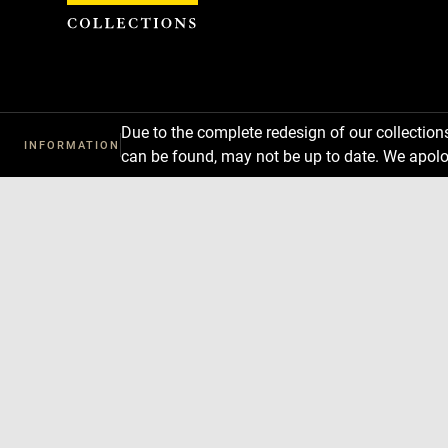
Cookies management panel
Due to the complete redesign of our collectio
INFORMATION
can be found, may not be up to date. We apolo
Download
Next
Previous