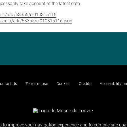
cessarily take account of the latest data.
vre.fr/ark:/53355/cl010315116
louvre.fr/ark:/53355/cl010315116.json
ontact Us
Terms of use
Cookies
Credits
Accessibility : 
 to improve your navigation experience and to compile site usag