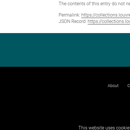
The contents of this entry do not ne
Permalink:
https://collections.lou
JSON Record:
https://collections.
About
C
This website uses cookies