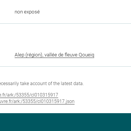
non exposé
Alep (région), vallée de fleuve Qoueiq
cessarily take account of the latest data.
vre.fr/ark:/53355/cl010315917
louvre.fr/ark:/53355/cl010315917.json