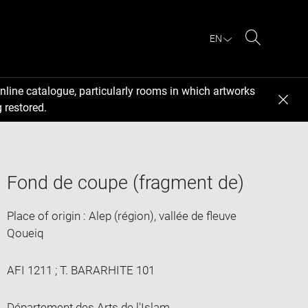
EN
Search
nline catalogue, particularly rooms in which artworks
 restored.
Fond de coupe (fragment de)
Place of origin : Alep (région), vallée de fleuve
Qoueiq
AFI 1211 ; T. BARARHITE 101
Département des Arts de l'Islam