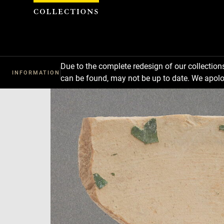
Cookies management panel
Due to the complete redesign of our collectio
INFORMATION
can be found, may not be up to date. We apolo
Download
Next
Previous