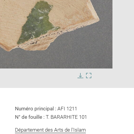
Enlarge
image
Download
Enlarge
in
image
image
new
in
window
new
window
Numéro principal :
AFI 1211
N° de fouille :
T. BARARHITE 101
Département des Arts de l'Islam