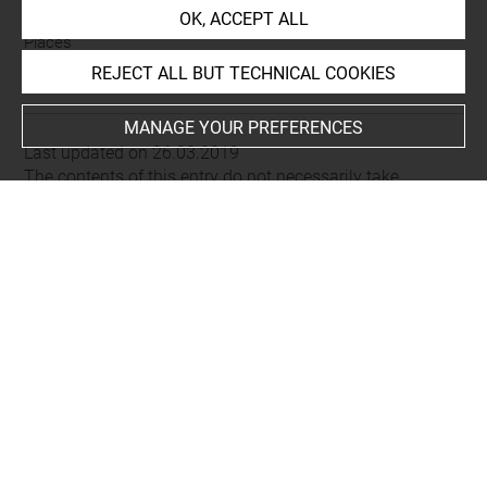
OK, ACCEPT ALL
Places
Dougga (=Thugga)
REJECT ALL BUT TECHNICAL COOKIES
MANAGE YOUR PREFERENCES
Last updated on 26.03.2019
The contents of this entry do not necessarily take
account of the latest data.
Permalink:
https://collections.louvre.fr/ark:/53355/cl0103
16205
JSON Record:
https://collections.louvre.fr/ark:/53355/cl0
10316205.json