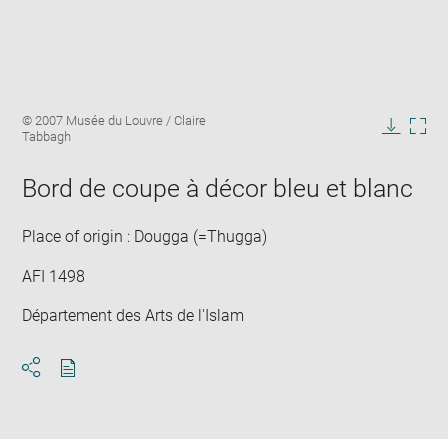
Enlarge
Image
© 2007 Musée du Louvre / Claire
image
caption:
Tabbagh
in
Downlo
Enla
new
image
ima
window
Bord de coupe à décor bleu et blanc
in
new
win
Place of origin : Dougga (=Thugga)
AFI 1498
Département des Arts de l'Islam
Download
Share
pdf