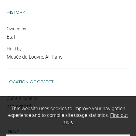
HISTORY
Owned by
Etat
Held by
Musée du Louvre, AI, Paris
LOCATION OF OBJECT
Current location
non exposé
This website uses cookies to improve your navigation
experience and to compile site usage statistics.
Find out
more
INDEX