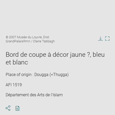
Enlarge
Image
© 2007 Musée du Louvre, Dist.
image
caption:
GrandPalaisRmn / Claire Tabbagh
in
Downlo
Enla
new
image
ima
window
Bord de coupe à décor jaune ?, bleu
in
new
et blanc
win
Place of origin : Dougga (=Thugga)
AFI 1519
Département des Arts de l'Islam
Download
Share