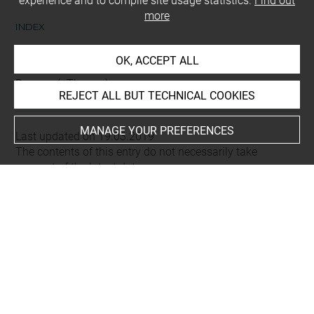
experience and to compile site usage statistics.
Find out
more
INDEX
OK, ACCEPT ALL
Places
Dougga (=Thugga)
REJECT ALL BUT TECHNICAL COOKIES
MANAGE YOUR PREFERENCES
Last updated on 19.03.2019
The contents of this entry do not necessarily take
account of the latest data.
Permalink:
https://collections.louvre.fr/ark:/53355/cl0103
16229
JSON Record:
https://collections.louvre.fr/ark:/53355/cl0
10316229.json