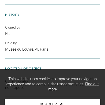
HISTORY
Owned by
Etat
Held by
Musée du Louvre, AI, Paris
LOCATION OF OBJECT
This website uses cookies to improve your navigation
Current location
experience and to compile site usage statistics.
Find out
non exposé
more
OK, ACCEPT ALL