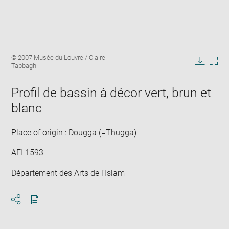
Enlarge
Image
© 2007 Musée du Louvre / Claire
image
caption:
Tabbagh
in
Downlo
Enla
new
image
ima
window
Profil de bassin à décor vert, brun et
in
new
blanc
win
Place of origin : Dougga (=Thugga)
AFI 1593
Département des Arts de l'Islam
Download
Share
pdf