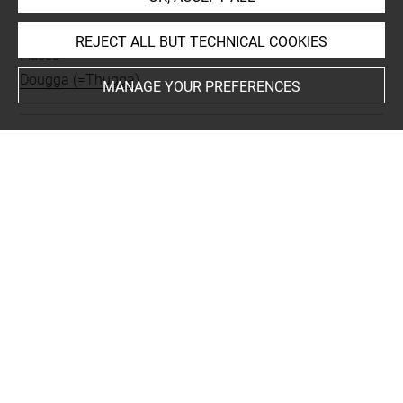
INDEX
REJECT ALL BUT TECHNICAL COOKIES
Places
Dougga (=Thugga)
MANAGE YOUR PREFERENCES
Last updated on 20.03.2019
The contents of this entry do not necessarily take
account of the latest data.
Permalink:
https://collections.louvre.fr/ark:/53355/cl0103
16311
JSON Record:
https://collections.louvre.fr/ark:/53355/cl0
10316311.json