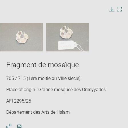
image
in
Image
Downlo
Enla
new
caption:
image
ima
window
SKIP IMAGE CAROUSEL
in
new
win
Fragment de mosaïque
705 / 715 (1ère moitié du VIIIe siècle)
Place of origin : Grande mosquée des Omeyyades
AFI 2295/25
Département des Arts de l'Islam