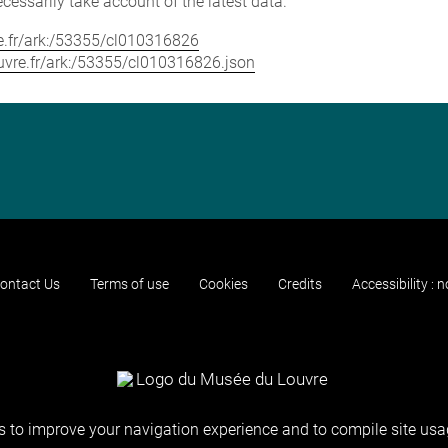
cessarily take account of the latest data.
vre.fr/ark:/53355/cl010316826
louvre.fr/ark:/53355/cl010316826.json
ontact Us
Terms of use
Cookies
Credits
Accessibility : 
 to improve your navigation experience and to compile site usag