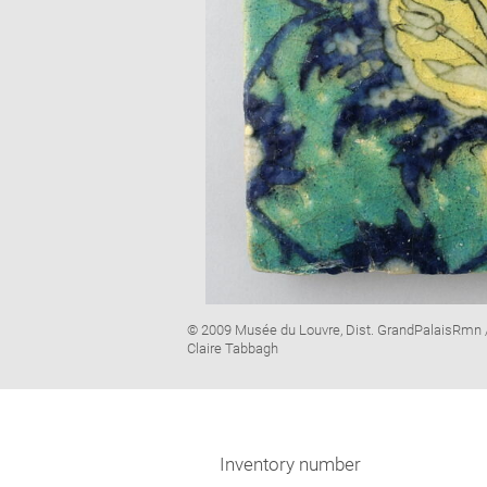
Image
© 2009 Musée du Louvre, Dist. GrandPalaisRmn 
caption:
Claire Tabbagh
Inventory number