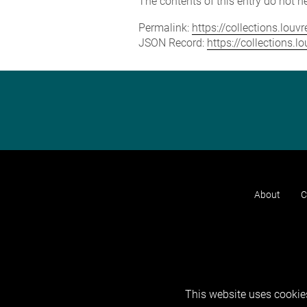
The contents of this entry do not ne
Permalink:
https://collections.lou
JSON Record:
https://collections.
About
C
This website uses cookies