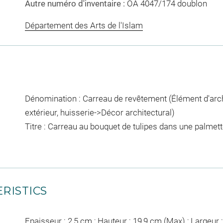
Autre numéro d'inventaire :
OA 4047/174 doublon
Département des Arts de l'Islam
Dénomination : Carreau de revêtement (Élément d'archi
extérieur, huisserie->Décor architectural)
Titre : Carreau au bouquet de tulipes dans une palmette
RISTICS
Epaisseur : 2,5 cm ; Hauteur : 19,9 cm (Max) ; Largeur