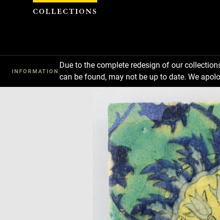
Cookies management panel
Due to the complete redesign of our collectio
INFORMATION
can be found, may not be up to date. We apolo
Download
Next
Previous