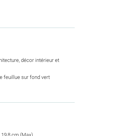
tecture, décor intérieur et
 feuillue sur fond vert
 : 19,8 cm (Max)